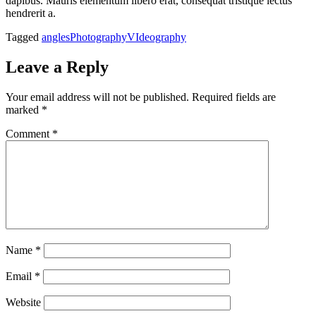
dapibus. Mauris elementum libero erat, consequat tristique lectus
hendrerit a.
Tagged
angles
Photography
VIdeography
Leave a Reply
Your email address will not be published.
Required fields are
marked
*
Comment
*
Name
*
Email
*
Website